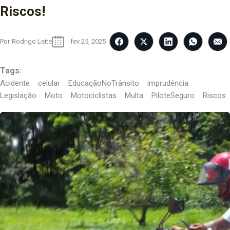
Riscos!
Por
Rodrigo Leite
fev 25, 2025
Tags:
Acidente
celular
EducaçãoNoTrânsito
imprudência
Legislação
Moto
Motociclistas
Multa
PiloteSeguro
Riscos